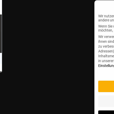
Wir nutze
andere un
Wenn Sie 
möchten, 
Wir verwe
ihnen sin
zu verbes
Adressen),
Inhaltsm
in unsere
Einstellu